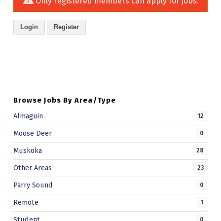
Only registered members can apply for jobs.
Login
Register
Skip back to main navigation
Browse Jobs By Area/Type
Almaguin
12
Moose Deer
0
Muskoka
28
Other Areas
23
Parry Sound
0
Remote
1
Student
0