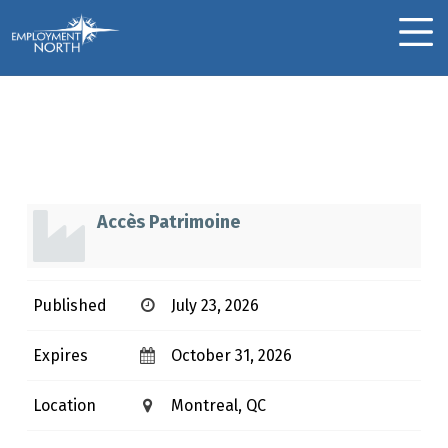
Skip to footer
Skip to main navigation
Skip to main content
Employment North
MOBILE MENU
Gestionnaire
Immobilier
G
Accès Patrimoine
E
S
Published
July 23, 2026
T
I
Expires
October 31, 2026
O
N
Location
Montreal, QC
N