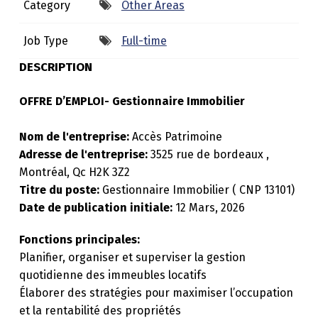
Category
Other Areas
A
I
Job Type
Full-time
R
DESCRIPTION
E
OFFRE D’EMPLOI- Gestionnaire Immobilier
I
M
Nom de l'entreprise:
Accès Patrimoine
M
Adresse de l'entreprise:
3525 rue de bordeaux ,
Montréal, Qc H2K 3Z2
O
Titre du poste:
Gestionnaire Immobilier ( CNP 13101)
B
Date de publication initiale:
12 Mars, 2026
I
Fonctions principales:
L
Planifier, organiser et superviser la gestion
I
quotidienne des immeubles locatifs
E
Élaborer des stratégies pour maximiser l’occupation
R
et la rentabilité des propriétés